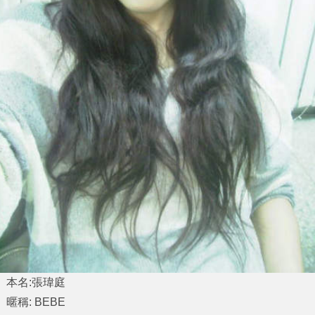
本名:張瑋庭
暱稱: BEBE