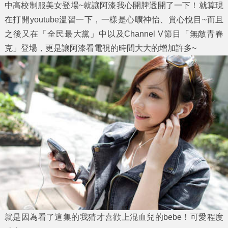
中高校制服美女登場~就讓阿漆我心開脾透開了一下！就算現
在打開youtube溫習一下，一樣是心曠神怡、賞心悅目~而且
之後又在「全民最大黨」中以及Channel V節目「無敵青春
克」登場，更是讓阿漆看電視的時間大大的增加許多~
就是因為看了這集的我猜才喜歡上混血兒的bebe！可愛程度