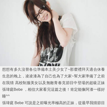
想想有多久沒替各位準備本土美少女了~那麼禮拜天適合休養
生息的晚上，凌凌漆為了自己也為了大家~幫大家準備了之前
在
我猜 高校制服美女
以及
無敵青春克
節目中登場的超級正妹
張瑋庭Bebe
，相信大家看完這篇之後！肯定能像阿漆一樣好
睡^^
張瑋庭 Bebe
可說是之前曝光率極高的正妹，從最早我猜節目