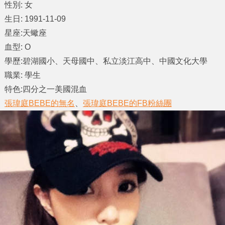
性別: 女
生日: 1991-11-09
星座:天蠍座
血型: O
學歷:碧湖國小、天母國中、私立淡江高中、中國文化大學
職業: 學生
特色:四分之一美國混血
張瑋庭BEBE的無名
、
張瑋庭BEBE的FB粉絲團