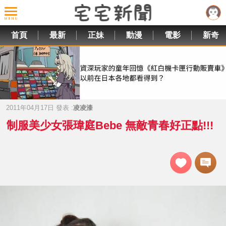
首頁
最新
正妹
動漫
電影
新奇
2011年04月17日 發表 :
凌凌漆
制服美少女張瑋庭Bebe 無敵青春好正點!!!