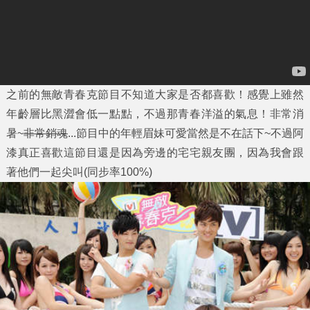
之前的
無敵青春克
節目不知道大家是否都喜歡！感覺上雖然
年齡層比黑澀會低一點點，不過那青春洋溢的氣息！非常消
暑~
非常銷魂
...節目中的年輕眉妹可愛當然是不在話下~不過阿
漆真正喜歡這節目還是因為旁邊的宅宅親友團，因為我會跟
著他們一起尖叫(同步率100%)