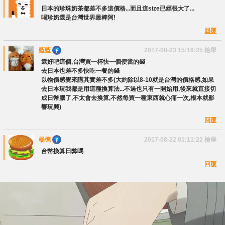
日本的珍珠奶茶都差不多這價格...而且這size已經很大了...
喝珍奶還是台灣世界最棒阿!
回覆
藍藍
2017-08-23 15:16:25
檢舉
還好吧這個,台灣買一杯快一個便當的錢
去日本也差不多快吃一餐的錢
以物價感覺來講其實差不多(大約除以8-10就是台灣的價格感,如果
去日本玩我都是用這種換算法...不過也只有一開始用,後來就直接切
成日幣腦了,不太會去換算,不然每買一種東西就心痛一次,根本就影
響玩興)
回覆
楊德
2017-08-22 01:11:22
檢舉
台幣換算日弊嗎
回覆