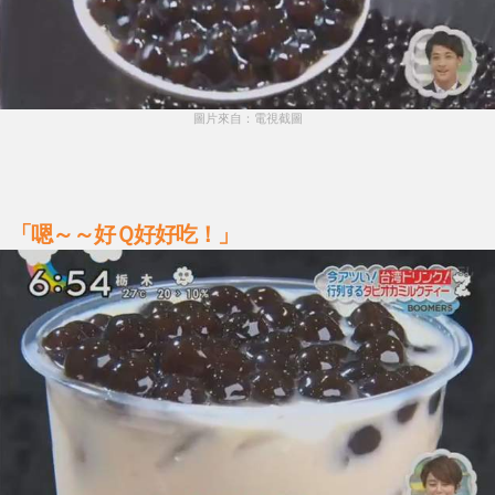
圖片來自：電視截圖
「嗯～～好Ｑ好好吃！」