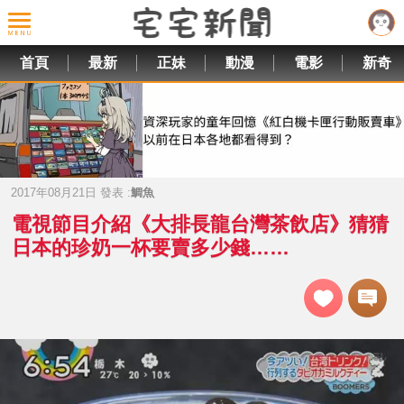
首頁
最新
正妹
動漫
電影
新奇
2017年08月21日 發表 :
鯛魚
電視節目介紹《大排長龍台灣茶飲店》猜猜
日本的珍奶一杯要賣多少錢……