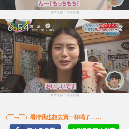
圖片來自：電視截圖
圖片來自：電視截圖
（▔﹁▔）看得我也想去買一杯喝了……