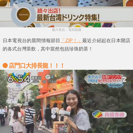
圖片來自：電視截圖
日本電視台的晨間情報節目
「ZIP！」
最近介紹起在日本開店
的各式台灣茶飲，其中當然包括
珍珠奶茶
！
店門口大排長龍！！！