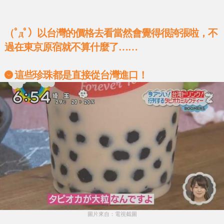
（ﾟдﾟ）以台灣的價格去看當然會覺得很誇張啦，不
過在東京原宿就不算什麼了……
這些珍珠都是直接從台灣進口！
圖片來自：電視截圖