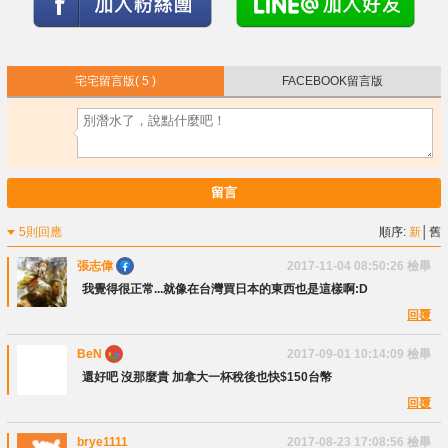
宅宅留言版
( 5 )
FACEBOOK留言版
留言
5則回應
順序:
新
│
舊
張志偉
2017-11-04 08:50:26
檢舉
我覺得很正常...就像在台灣買日本的東西也是這樣啊:D
回覆
BeN
2017-09-01 10:14:09
檢舉
還好吧 沒那麼貴 加拿大一杯稅後也快$150台幣
回覆
brye1111
2017-08-23 17:08:56
檢舉