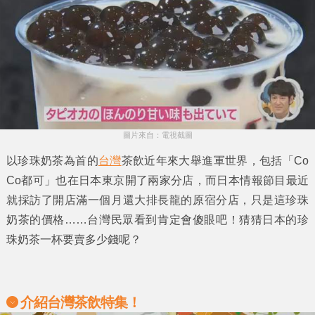
圖片來自：電視截圖
以
珍珠奶茶
為首的
台灣
茶飲近年來大舉進軍世界，包括
「Co
Co都可」
也在日本東京開了兩家分店，而日本情報節目最近
就採訪了開店滿一個月還大排長龍的原宿分店，只是這
珍珠
奶茶
的價格……台灣民眾看到肯定會傻眼吧！猜猜日本的珍
珠奶茶一杯要賣多少錢呢？
介紹台灣茶飲特集！