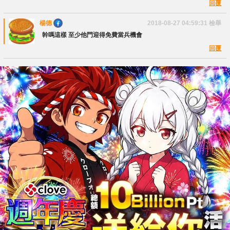
回覆
楊德
2018-08-27 04:59:31
檢舉
幹嗎這樣 至少他門迎得免費當兵機會
回覆