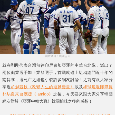
圖片來自：이데일리
就在剛剛代表台灣前往印尼參加亞運的中華台北隊，派出了
兩位職業選手加上業餘選手，首戰就碰上堪稱纏鬥近十年的
南韓隊，這死亡之組也引發許多網友討論！之前有跟大家分
享過
超越競技《改變人生的運動漫畫》
以及
棒球啦啦隊隊長
朴騏良來台應援《lamigo》
之後，今天要來跟大家分享韓國
網友對於《亞運中韓大戰》韓國輸球之後的感想！