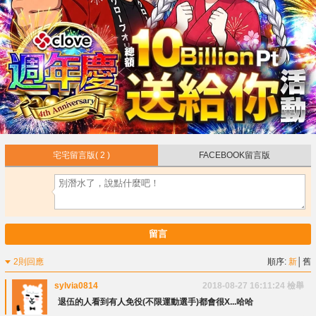
宅宅留言版
( 2 )
FACEBOOK留言版
留言
2則回應
順序:
新
│
舊
sylvia0814
2018-08-27 16:11:24
檢舉
退伍的人看到有人免役(不限運動選手)都會很X...哈哈