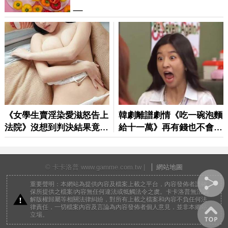
© 卡卡洛普 www.gamme.com.tw |
網站地圖
重要聲明：本網站為提供內容及檔案上載之平台，內容發佈者請確
保所提供之檔案/內容無任何違法或牴觸法令之虞。卡卡洛普無法調
解版權歸屬等相關法律糾紛，對所有上載之檔案和內容不負任何法
律責任，一切檔案內容及言論為內容發佈者個人意見，並非本網站
立場。