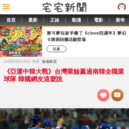
首頁
最新
正妹
動漫
電影
新奇
2018年08月26日 發表 :
倫倫歐逆
《亞運中韓大戰》台灣業餘贏過南韓全職業
球隊 韓國網友這麼說