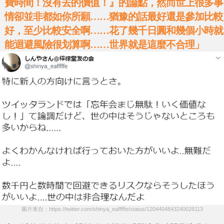
費時間！沒有去的價值！』的論點，然而世上很多事
情卻並非都如你所願……猶豫的話最好還是參加比較
好，至少比較安全啊……花了幾千日圓和幾個小時就
能迴避風險很划算啊……世界就是這麼不合理」
圖片來自：https://twitter.com/shinya_eafffffe/status/1204404843240026113