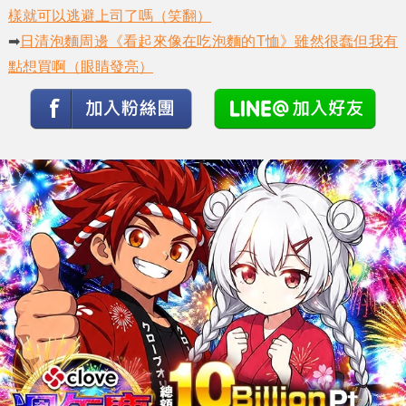
樣就可以逃避上司了嗎（笑翻）
➡
日清泡麵周邊《看起來像在吃泡麵的T恤》雖然很蠢但我有
點想買啊（眼睛發亮）