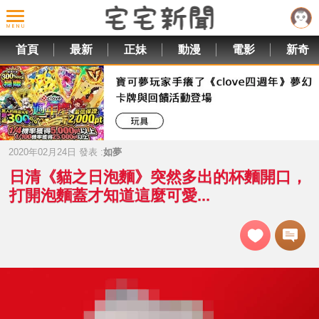
首頁
最新
正妹
動漫
電影
新奇
2020年02月24日 發表 :
如夢
日清《貓之日泡麵》突然多出的杯麵開口，
打開泡麵蓋才知道這麼可愛...