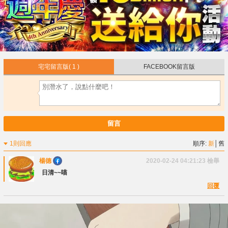
宅宅留言版
( 1 )
FACEBOOK留言版
留言
1則回應
順序:
新
│
舊
楊德
2020-02-24 04:21:23
檢舉
日清~~喵
回覆