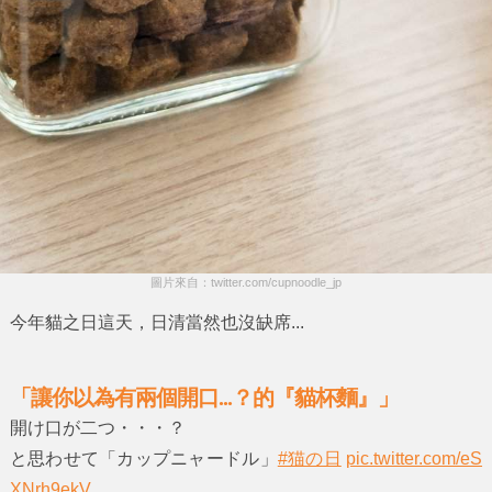
圖片來自：twitter.com/cupnoodle_jp
今年貓之日這天，日清當然也沒缺席...
「讓你以為有兩個開口...？的『貓杯麵』」
開け口が二つ・・・？
と思わせて「カップニャードル」
#猫の日
pic.twitter.com/eS
XNrh9ekV