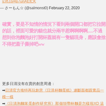
s://t.co/4p7unAEtCK
— さーもん☆ (@salmonst0)
February 22, 2020
確實，要是不知情的情況下看到兩個開口都把它拉開
的話，裡面可愛的貓也就分兩半惹啊啊啊啊......不過
想到你泡麵泡好打開杯蓋就有一隻貓現身，應該會捨
不得把蓋子撕掉吧ww
更多日清沒有在賣的創意周邊：
➡
日清官方推特再玩創意《日清杯麵蛋糕》連斷面都跟實品一
模一樣
➡
《日清泡麵笨蛋創作研究所》那個領帶杯麵是怎樣啦XD 這