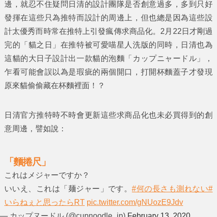
邊，就忍不住疑問日清的設計團隊是否創意過多，多到只好
發揮在這些只為推特而設計的周邊上，但也總是因為這些設
計太優秀而時常在推特上引發瘋傳求商品化。2月22日才剛過
完的「貓之日」在推特被可愛喵星人洗版的同時，日清也為
這貓的大日子設計出一款貓的泡麵「カップニャードル」，
乍看可能會誤以為是瑕疵的兩個開口，打開杯麵蓋子才發現
原來貓偷偷藏在杯麵裡面！？
日清官方推特時不時會更新這些求商品化也未必買得到的創
意周邊，譬如說：
「麵捲尺」
これはメジャーですか？
いいえ、これは「麺ジャー」です。
#何の長さも測れない
#
いらねぇと思ったらRT
pic.twitter.com/gNUozE9Jdv
— カップヌードル (@cupnoodle_jp)
February 13, 2020