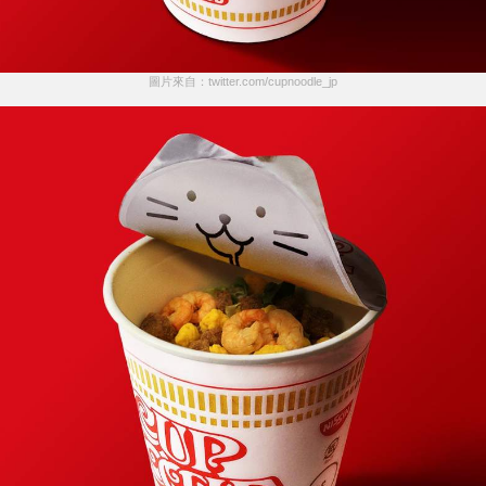
圖片來自：twitter.com/cupnoodle_jp