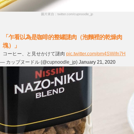
圖片來自：twitter.com/cupnoodle_jp
「乍看以為是咖啡的整罐謎肉（泡麵裡的乾燥肉
塊）」
コーヒー、と見せかけて謎肉
pic.twitter.com/pm4SWifn7H
— カップヌードル (@cupnoodle_jp)
January 21, 2020