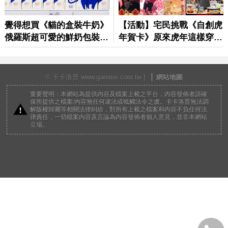
© 卡卡洛普 www.gamme.com.tw |
網站地圖
重要聲明：本網站為提供內容及檔案上載之平台，內容發佈者請確
保所提供之檔案/內容無任何違法或牴觸法令之虞。卡卡洛普無法調
解版權歸屬等相關法律糾紛，對所有上載之檔案和內容不負任何法
律責任，一切檔案內容及言論為內容發佈者個人意見，並非本網站
立場。