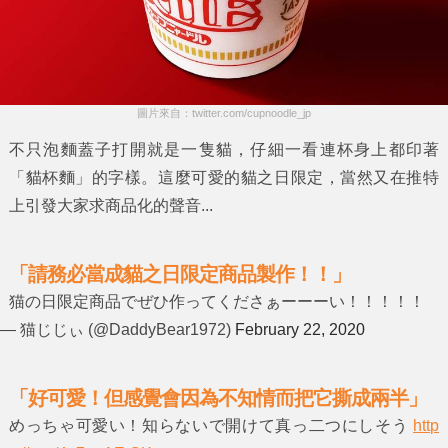
圖片來自：twitter.com/cupnoodle_jp
不只泡麵蓋子打開就是一隻貓，仔細一看連杯身上都印著
「貓杯麵」的字樣。這麼可愛的貓之日限定，當然又在推特
上引發大家求商品化的聲音...
「請務必當成貓之日限定商品製作！！」
猫の日限定商品でぜひ作ってくださぁーーーい！！！！！
— 猫じじぃ (@DaddyBear1972)
February 22, 2020
「好可愛！但感覺會因為不知情而把它撕成兩半」
めっちゃ可愛い！知らないで開けて真っ二つにしそう
http