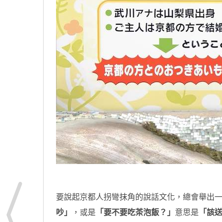
要說起京都人拐彎抹角的說話文化，總會舉出
吵」
，或是
「要不要吃茶泡飯？」
意思是
「該