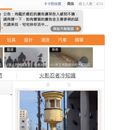
卡卡粉絲團
简体
線上人數：4574
玩具
設計
潮流
汽車
精華
動漫
新奇
拉
《獵人的揍敵客家》動畫出現
小2男生用路邊撿的木棍與石
廣
的這個剪影是誰？你是不是忘
頭做成了《石斧》馬麻打開書
幣
火影忍者冷知識
記還有這號人物了
包嚇一跳怎麼會有這種東
西！？
廣告