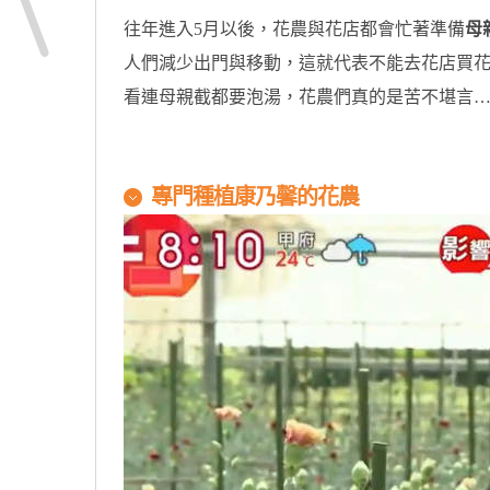
往年進入5月以後，花農與花店都會忙著準備
母
人們減少出門與移動，這就代表不能去花店買
看連母親截都要泡湯，花農們真的是苦不堪言
專門種植康乃馨的花農