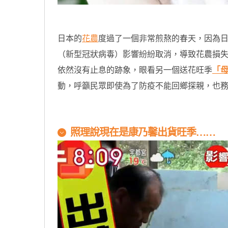
日本的
花農
度過了一個非常煎熬的春天，因為
（新型冠狀病毒）影響紛紛取消，導致花農損
依然沒有止息的跡象，眼看另一個送花旺季
「
動，呼籲民眾即使為了防疫不能回鄉探親，也
原汁原味的內容在這裡
照理說現在是康乃馨出貨旺季……