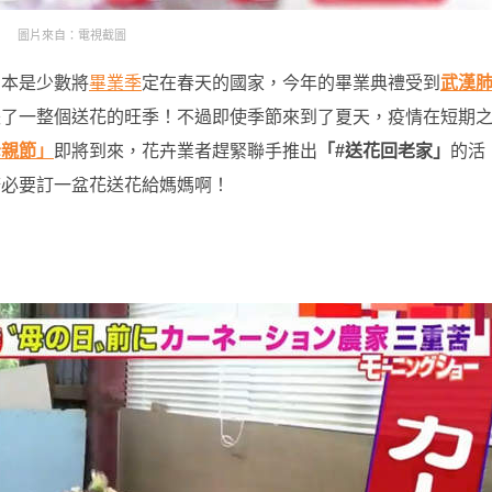
圖片來自：電視截圖
日本是少數將
畢業季
定在春天的國家，今年的畢業典禮受到
武漢
失了一整個送花的旺季！不過即使季節來到了夏天，疫情在短期
母親節」
即將到來，花卉業者趕緊聯手推出
「#送花回老家」
的活
務必要訂一盆花送花給媽媽啊！