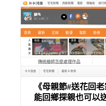
宅宅新聞
西斯新聞
電影
情報局
排行
最新
新奇
正妹
寵物
型男
Kuso
科技
鯛魚
2020.05.07
加入小圈圈
首頁
最新
正妹
動漫
電影
新奇
人
新奇
美食
氣
讚
《日本軍武迷的煩惱》子彈空
網友開箱80年前的美軍野戰口
文
盒在日本超級貴 美國網友直
糧 罐頭本身保存良好，但裡
傳統繪師怎麼處理作品
接一大箱寄給他了
面的味道...
&
卡卡洛普
宅宅新聞
最新
新奇
《母親節#送花回老
能回鄉探親也可以