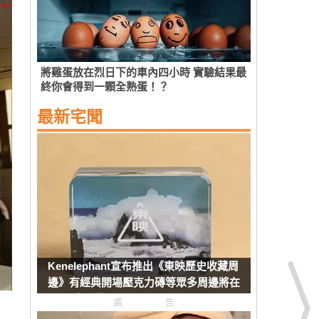
將雞蛋放在烈日下的車內四小時 實驗結果最
終你會得到一顆全熟蛋！？
最新宅聞
Kenelephant宣布推出《東映歷史收藏周
邊》有經典開場壓克力磚等眾多周邊將在
8月下旬發售
廣告