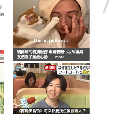
籲
，眼
貓肉球的粉撲服務 專屬貓咪化妝師讓網
友們看了超級心動……more
《商場美食街》每次都要找位置很煩人？