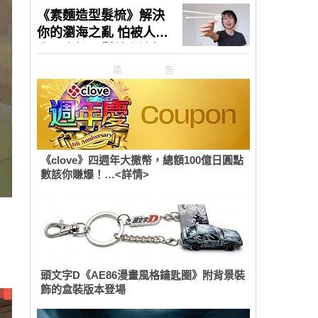
廣告
《clove》四週年大撒幣，總額100億日圓點
數該你賺爆！…<詳情>
頭文字D《AE86漫畫風格鑰匙圈》附背景裝
飾的盒裝版本登場