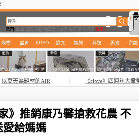
榜
動漫
美食
詭異
娛樂
汽車
電影
遊戲
設計
玩具
潮流
精華
熱門:
歐派
扭蛋
日劇
韓國恐怖漫畫
電玩
貓
排行榜
貓星人
寵物
型男
KUSO
詭異
娛樂
科技
美食
遊戲
寵物
新奇
玩具
當貓咪遇到了《海豹抱枕》結
資深網友議論《磁片收納盒的
韓國鋼彈迷遊日本《買鋼普
果玩了10天後，海豹一整個走
鎖有什麼用》想偷的話整盒拿
塞不進行李箱》網友們集思
以夏天為題材的AIR
《clove》四週年大撒
鐘笑翻網友
走不就好了嗎？
益提供解方了……
家》推銷康乃馨搶救花農 不
送愛給媽媽