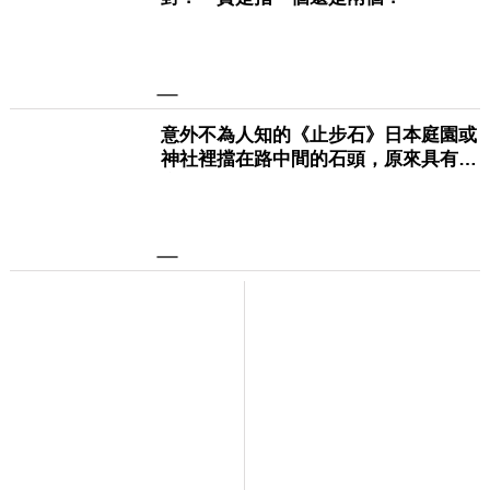
© 卡卡洛普 www.gamme.com.tw |
網站地圖
重要聲明：本網站為提供內容及檔案上載之平台，內容發佈者請確
保所提供之檔案/內容無任何違法或牴觸法令之虞。卡卡洛普無法調
解版權歸屬等相關法律糾紛，對所有上載之檔案和內容不負任何法
律責任，一切檔案內容及言論為內容發佈者個人意見，並非本網站
立場。