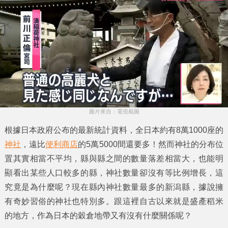
圖片來自：電視截圖
根據日本政府公布的最新統計資料，全日本約有8萬1000座的
神社
，遠比
便利商店
的5萬5000間還要多！然而
神社
的分布位
置其實相當不平均，縣與縣之間的數量落差相當大，也能明
顯看出某些人口較多的縣，
神社
數量卻沒有等比例增長，這
究竟是為什麼呢？現在縣內
神社
數量最多的
新潟縣
，據說擁
有奇妙習俗的神社也特別多。跟這裡自古以來就是盛產稻米
的地方，作為日本的穀倉地帶又有沒有什麼關係呢？