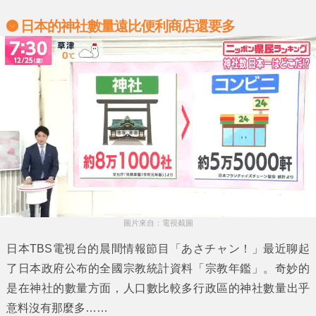
日本的神社數量遠比便利商店還要多
圖片來自：電視截圖
日本TBS電視台的晨間情報節目
「あさチャン！」
最近聊起
了日本政府公布的全國宗教統計資料
「宗教年鑑」
。奇妙的
是在
神社
的數量方面，人口數比較多行政區的
神社
數量出乎
意料沒有那麼多……