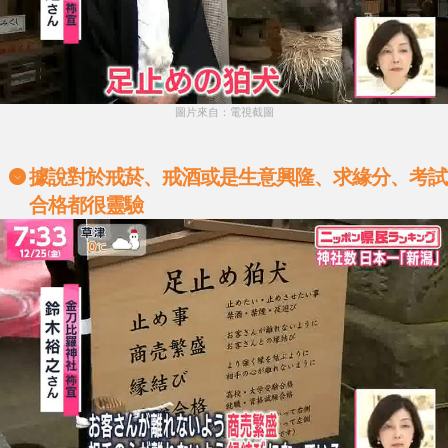
圖片來自：電視截圖
據說對於戒菸、戒酒或是生意興隆、求緣分、考試
合格都很靈驗