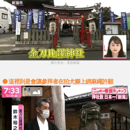
圖片來自：電視截圖
這裡則是會讓參拜者在狛犬腳上綁麻繩許願