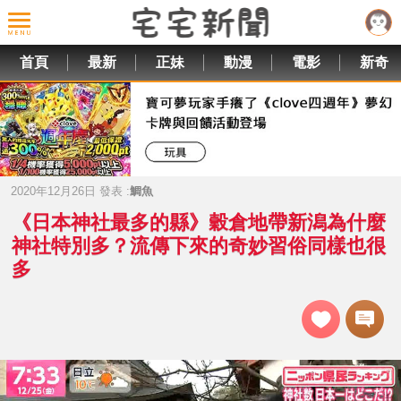
首頁
最新
正妹
動漫
電影
新奇
2020年12月26日 發表 :
鯛魚
《日本神社最多的縣》穀倉地帶新潟為什麼
神社特別多？流傳下來的奇妙習俗同樣也很
多