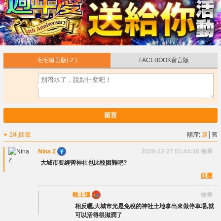
宅宅留言版
( 2 )
FACEBOOK留言版
留言
2則回應
順序:
新
│
舊
Nina Z
2020-12-27 01:44:38
檢舉
大城市要經營神社也比較困難吧?
回覆
甄士隱
檢舉
相反喔,大城市光是免稅的神社土地拿出來做停車場,就
可以活得很滋潤了