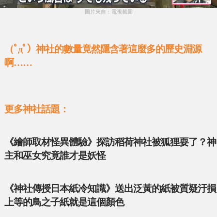
圖片來自：電視截圖
（ﾟдﾟ）神社的數量竟然隱含著這麼多的歷史淵源
啊……
更多神社話題：
《繪師取材怪異體驗》探訪稻荷神社被狐狸耍了？神
主和巫女究竟誰才是妖怪
《神社傳授日本紙冷知識》送出泛黃的紙被質疑汙損
上等的鳥之子紙就是這個顏色