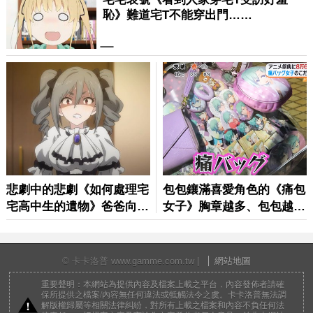
© 卡卡洛普 www.gamme.com.tw |
網站地圖
重要聲明：本網站為提供內容及檔案上載之平台，內容發佈者請確
保所提供之檔案/內容無任何違法或牴觸法令之虞。卡卡洛普無法調
解版權歸屬等相關法律糾紛，對所有上載之檔案和內容不負任何法