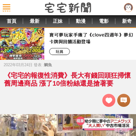
首頁
最新
正妹
動漫
電影
新奇
2022年03月24日 發表 :
鯛魚
《宅宅的報復性消費》長大有錢回頭狂掃懷
舊周邊商品 漲了10倍粉絲還是搶著要