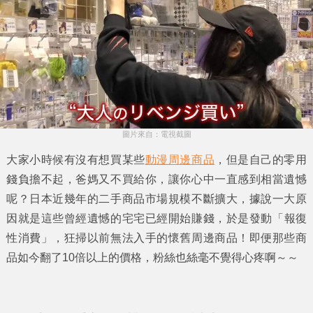
圖片來自：電視截圖
大家小時候有沒有想買某些
動漫周邊商品
，但是自己的零用
錢負擔不起，爸媽又不買給你，讓你心中一直感到相當遺憾
呢？日本近幾年的
二手商品市場
規模不斷擴大，據說一大原
因就是這些
曾經遺憾的宅宅
已經開始賺錢，於是發動
「報復
性消費」
，狂掃以前無法入手的懷舊周邊商品！即便那些商
品如今翻了10倍以上的價格，粉絲也絲毫不覺得心疼啊～～