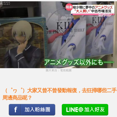
圖片來自：電視截圖
（゜ヮ゜）大家又曾不曾發動報復，去狂掃哪些二手
周邊商品呢？