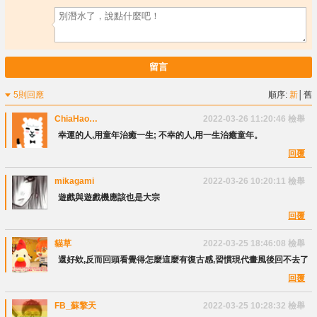
留言
5則回應
順序:
新
│
舊
ChiaHao
2022-03-26 11:20:46
檢舉
Chang
幸運的人,用童年治癒一生; 不幸的人,用一生治癒童年。
回覆
mikagami
2022-03-26 10:20:11
檢舉
遊戲與遊戲機應該也是大宗
回覆
貓草
2022-03-25 18:46:08
檢舉
還好欸,反而回頭看覺得怎麼這麼有復古感,習慣現代畫風後回不去了
回覆
FB_蘇擎天
2022-03-25 10:28:32
檢舉