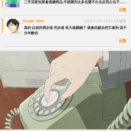
二手店家也要會過濾商品,不然陳列太多也賣不出去反而占位子……
回覆
Google_dorp1000
2022-03-25 01:51:04
檢舉
真的 以前的買步道 完步道 長大後賺錢了 就會回顧去把它拿到 這不
分年齡的
回覆