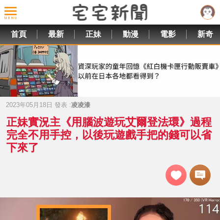
首頁
最新
正妹
動漫
電影
新奇
2023年05月18日 發表 :
凌凌漆
正妹實況主《用腦波遊玩艾爾登法環》過程
完全不用手控，以後玩遊戲手把的錢可以省
下來了