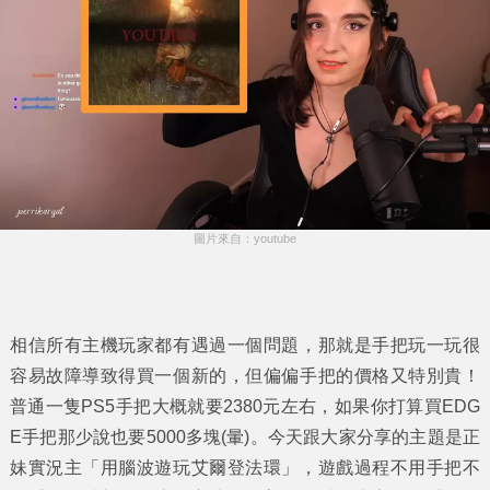
圖片來自：youtube
相信所有主機玩家都有遇過一個問題，那就是手把玩一玩很
容易故障導致得買一個新的，但偏偏手把的價格又特別貴！
普通一隻PS5手把大概就要2380元左右，如果你打算買EDG
E手把那少說也要5000多塊(暈)。今天跟大家分享的主題是正
妹實況主「
用腦波遊玩艾爾登法環
」，遊戲過程不用手把不