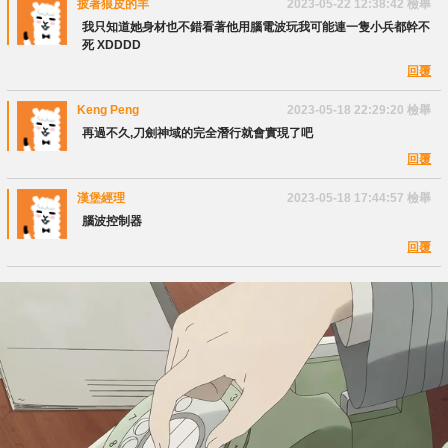
披著狼皮的羊
2023-05-22 12:38:42
檢舉
我只知道她身材也不錯看著他用腦電波玩我可能連一隻小兵都幹不
死 XDDDD
回覆
Keng Peng
2023-05-18 22:29:20
檢舉
再過不久,刀劍神域的完全潛行就會實現了吧
回覆
漢堡經理
2023-05-18 17:44:57
檢舉
腦波控制器
回覆