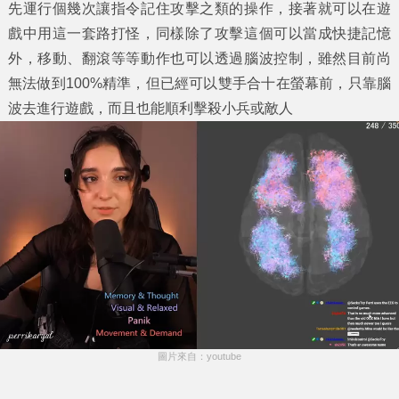
先運行個幾次讓指令記住攻擊之類的操作，接著就可以在遊
戲中用這一套路打怪，同樣除了攻擊這個可以當成快捷記憶
外，移動、翻滾等等動作也可以透過腦波控制，雖然目前尚
無法做到100%精準，但已經可以雙手合十在螢幕前，只靠腦
波去進行遊戲，而且也能順利擊殺小兵或敵人
圖片來自：youtube