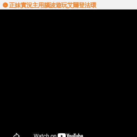
正妹實況主用腦波遊玩艾爾登法環