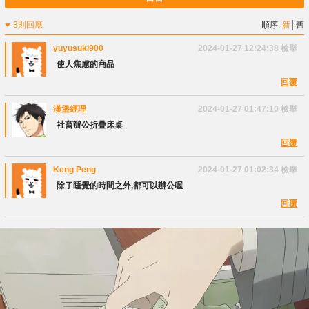
3則回應
順序:
新
│
舊
yuyusuki900
2024-01-27 12:24:38
檢舉
使人焦慮的商品
回覆
漢堡經理
2024-01-27 01:47:10
檢舉
社畜辦公折疊床桌
回覆
Keng Peng
2024-01-27 01:02:34
檢舉
除了睡覺的時間之外,都可以辦公喔
回覆