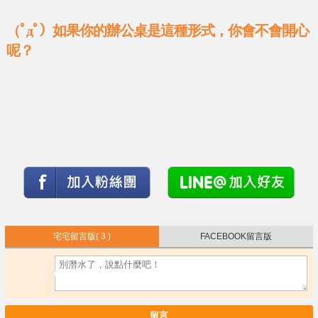
（ﾟдﾟ）如果你的辦公桌是這種形式，你會不會開心
呢？
宅宅留言版
( 3 )
FACEBOOK留言版
留言