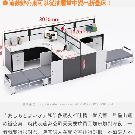
這款辦公桌可以從抽屜當中變出折疊床！
圖片來自：https://ja.aliexpress.com/i/1005005669275938.html
「あしもとよいか」
和許多網友都吐槽，辦公室一旦擺出這
款辦公桌，就代表這家公司天天要求員工加班加到深夜，一
看就覺得很討厭。與其讓人在辦公室睡得舒服，不如讓人不