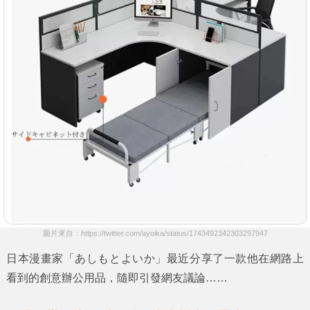
圖片來自：https://twitter.com/ayoika/status/1743492342303297947
日本漫畫家
「あしもとよいか」
最近分享了一款他在網路上
看到的創意辦公用品，隨即引發網友議論……