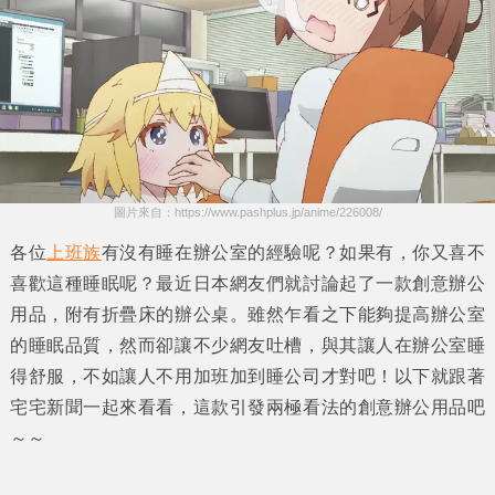
圖片來自：https://www.pashplus.jp/anime/226008/
各位
上班族
有沒有睡在辦公室的經驗呢？如果有，你又喜不
喜歡這種睡眠呢？最近日本網友們就討論起了一款創意辦公
用品，
附有折疊床的辦公桌
。雖然乍看之下能夠提高辦公室
的睡眠品質，然而卻讓不少網友吐槽，與其讓人在辦公室睡
得舒服，不如讓人不用加班加到睡公司才對吧！以下就跟著
宅宅新聞
一起來看看，這款引發兩極看法的創意辦公用品吧
～～