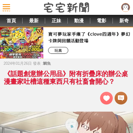
首頁
最新
正妹
動漫
電影
新奇
2024年01月26日 發表 :
鯛魚
《話題創意辦公用品》附有折疊床的辦公桌
漫畫家吐槽這種東西只有社畜會開心？