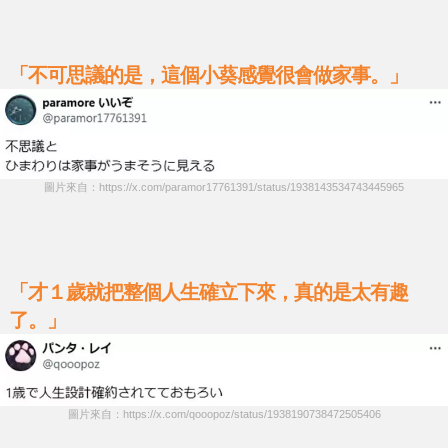
「不可思議的是，這個小葵感覺很會做家事。」
圖片來自：https://x.com/paramor17761391/status/1938143534743445965
「才１歲就把整個人生確立下來，真的是太有趣
了。」
圖片來自：https://x.com/qooopoz/status/1938190738472505406