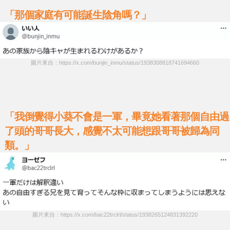
「那個家庭有可能誕生陰角嗎？」
圖片來自：https://x.com/bunjin_inmu/status/1938308818741694660
「我倒覺得小葵不會是一軍，畢竟她看著那個自由過
了頭的哥哥長大，感覺不太可能想跟哥哥被歸為同
類。」
圖片來自：https://x.com/bac22trclrl/status/1938265124831392220