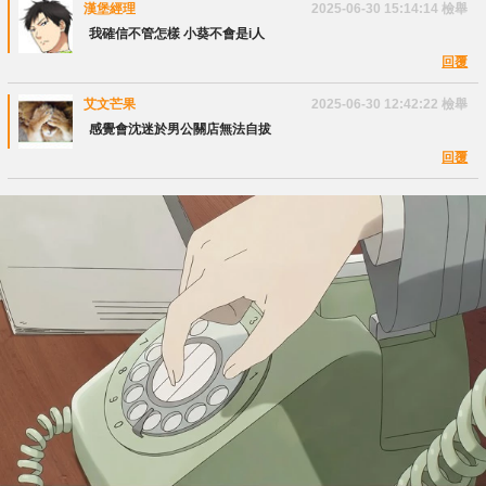
漢堡經理
2025-06-30 15:14:14
檢舉
我確信不管怎樣 小葵不會是i人
回覆
艾文芒果
2025-06-30 12:42:22
檢舉
感覺會沈迷於男公關店無法自拔
回覆