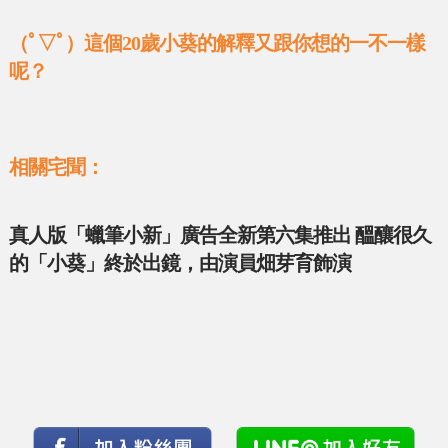
（ﾟ▽ﾟ）這個20歲小葵的解釋又跟你想的一不一樣
呢？
相關宅聞：
真人版「蠟筆小新」廣告全新第六集推出 醞釀很久
的「小葵」終於出鏡，由演員畑芽育飾演