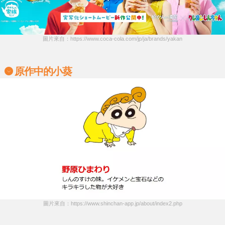
圖片來自：https://www.coca-cola.com/jp/ja/brands/yakan
原作中的小葵
圖片來自：https://www.shinchan-app.jp/about/index2.php