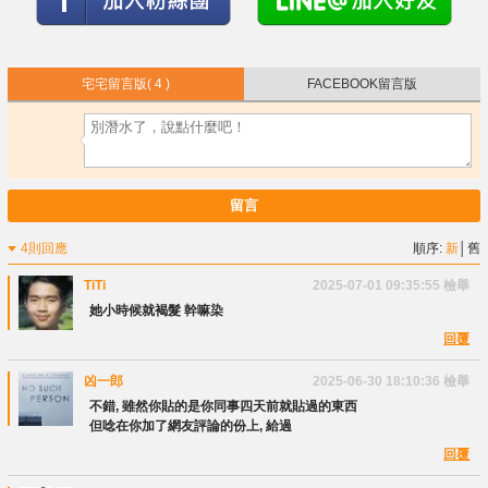
宅宅留言版
( 4 )
FACEBOOK留言版
留言
4則回應
順序:
新
│
舊
TiTi
2025-07-01 09:35:55
檢舉
她小時候就褐髮 幹嘛染
回覆
凶一郎
2025-06-30 18:10:36
檢舉
不錯, 雖然你貼的是你同事四天前就貼過的東西
但唸在你加了網友評論的份上, 給過
回覆