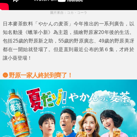
圖片來自：コカ・コーラ
日本麥茶飲料
「やかんの麦茶」
今年推出的一系列廣告，以
知名動漫
《蠟筆小新》
為主題，描繪
野原家20年後
的生活。
包括
25歲的野原新之助，55歲的野原廣志、49歲的野原美冴
都在一開始就登場了。但是直到最近公布的第６集，才終於
讓
小葵
登場！
野原一家人終於到齊了！