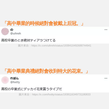
「高中畢業的時候絕對會被戴上后冠。」
圖片來自：https://x.com/uihreh/status/1938410492688744941
「高中畢業典禮絕對會收到特大的花束。」
圖片來自：https://x.com/hxitty/status/1938116349731180833