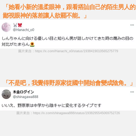
「她看小新的溫柔眼神，跟看搭訕自己的陌生男人的
鄙視眼神的落差讓人欲罷不能。」
圖片來自：https://x.com/Hanachi_o0/status/1938419010565275779
「不是吧，我覺得野原家從國中開始會變成陰角。」
圖片來自：https://x.com/shinagawa888/status/1938295545069752726