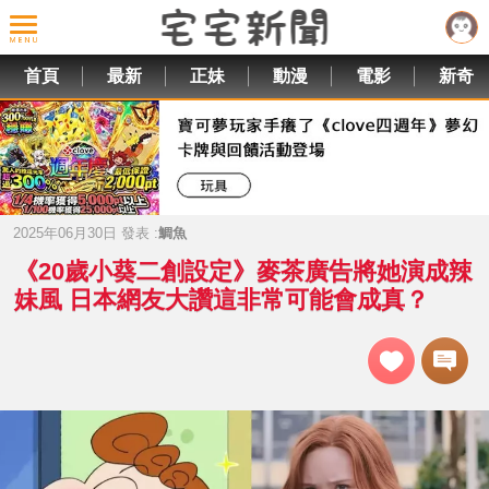
首頁
最新
正妹
動漫
電影
新奇
2025年06月30日 發表 :
鯛魚
《20歲小葵二創設定》麥茶廣告將她演成辣
妹風 日本網友大讚這非常可能會成真？