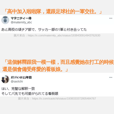
「高中加入啦啦隊，還跟足球社的一軍交往。」
圖片來自：https://x.com/maternity_abc/status/1938430914943762630
「這個解釋跟我一模一樣，而且感覺她在打工的時候
還是個會備受疼愛的看板娘。」
圖片來自：https://x.com/saotchi/status/1938333372805484767