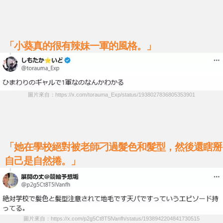
「小葵真的很有辣妹一軍的風格。」
圖片來自：https://x.com/torauma_Exp/status/1938027836805353901
「她在學校絕對被老師刁過髮色和髮型，然後還瞎掰
自己是自然捲。」
圖片來自：https://x.com/p2g5Ct8T5lVanfh/status/1938942204841730515