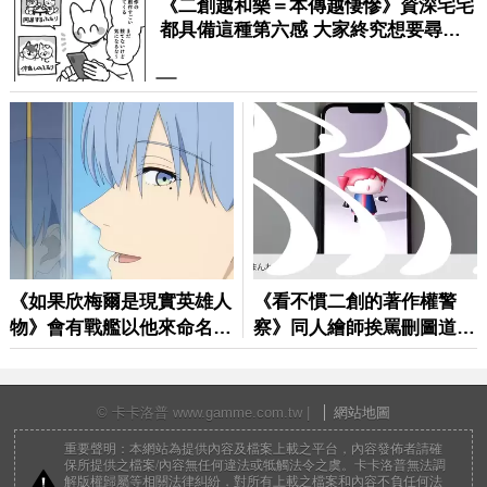
© 卡卡洛普 www.gamme.com.tw |
網站地圖
重要聲明：本網站為提供內容及檔案上載之平台，內容發佈者請確
保所提供之檔案/內容無任何違法或牴觸法令之虞。卡卡洛普無法調
解版權歸屬等相關法律糾紛，對所有上載之檔案和內容不負任何法