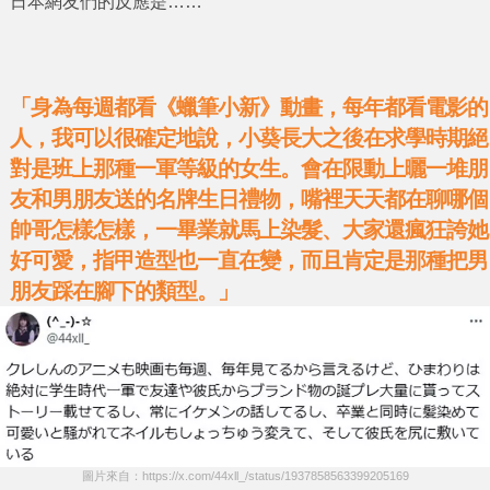
日本網友們的反應是……
「身為每週都看《蠟筆小新》動畫，每年都看電影的
人，我可以很確定地說，小葵長大之後在求學時期絕
對是班上那種一軍等級的女生。會在限動上曬一堆朋
友和男朋友送的名牌生日禮物，嘴裡天天都在聊哪個
帥哥怎樣怎樣，一畢業就馬上染髮、大家還瘋狂誇她
好可愛，指甲造型也一直在變，而且肯定是那種把男
朋友踩在腳下的類型。」
圖片來自：https://x.com/44xll_/status/1937858563399205169