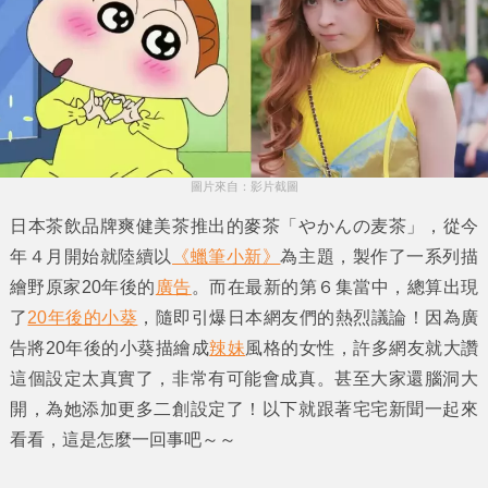
圖片來自：影片截圖
日本茶飲品牌
爽健美茶
推出的麥茶
「やかんの麦茶」
，從今
年４月開始就陸續以
《蠟筆小新》
為主題，製作了一系列描
繪
野原家20年後
的
廣告
。而在最新的第６集當中，總算出現
了
20年後的小葵
，隨即引爆日本網友們的熱烈議論！因為廣
告將
20年後的小葵
描繪成
辣妹
風格的女性，許多網友就大讚
這個設定太真實了，非常有可能會成真。甚至大家還腦洞大
開，為她添加更多二創設定了！以下就跟著
宅宅新聞
一起來
看看，這是怎麼一回事吧～～