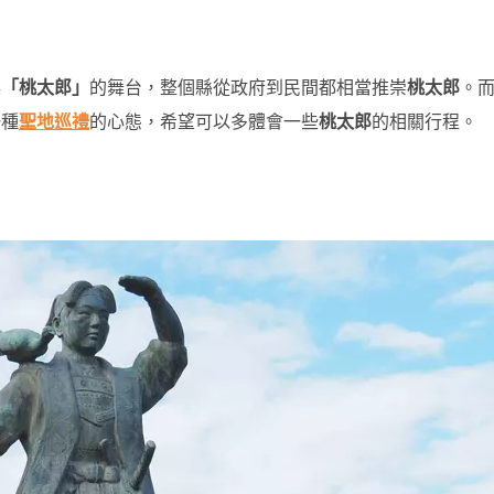
事
「桃太郎」
的舞台，整個縣從政府到民間都相當推崇
桃太郎
。
一種
聖地巡禮
的心態，希望可以多體會一些
桃太郎
的相關行程。