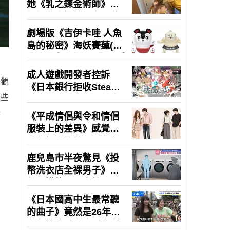
氣觀
哪些
行