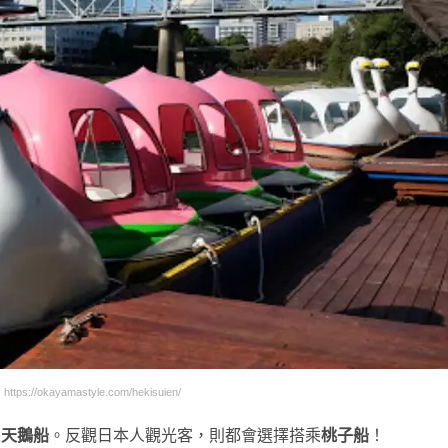
ps://okayamastyle.com/hekisuien/
乘
天鵝船
。反觀日本人觀光客，則都會選擇搭乘
桃子船
！