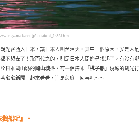
.okayama-kanko.jp/spot/detail_14828.html
人
觀光客湧入日本，讓日本人叫苦連天。其中一個原因，就是人
人都不想去了！取而代之的，則是日本人開始尋找起了，有沒有
位於日本岡山縣的
岡山城
邊，有一個搭乘
「桃子船」
繞城的觀光
跟著
宅宅新聞
一起來看看，這是怎麼一回事吧～～
天鵝船呢』。