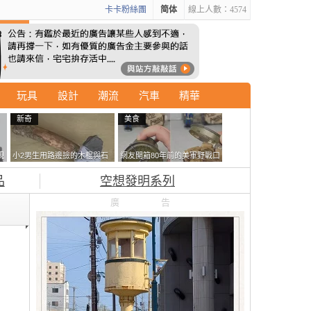
卡卡粉絲團
简体
線上人數：4574
玩具
設計
潮流
汽車
精華
新奇
美食
現
小2男生用路邊撿的木棍與石
網友開箱80年前的美軍野戰口
忘
頭做成了《石斧》馬麻打開書
糧 罐頭本身保存良好，但裡
品
空想發明系列
包嚇一跳怎麼會有這種東
面的味道...
西！？
廣告