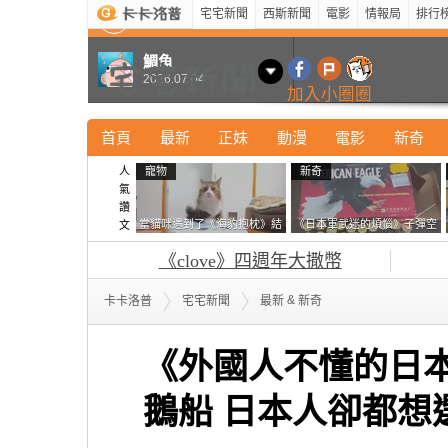
宅宅新聞
西斯新聞
電影
情報局
排行
最新
新奇
正妹
寵物
型男
Kuso
科技
鯛魚
2026.07.04
加入小圈圈
首頁
最新
正妹
動漫
電影
新奇
人
寵物
新奇
氣
讚
當貓咪遇到了《海豹抱枕》結
《日本軍武迷的煩惱》子彈空
文
果玩了10天後，海豹一整個走
盒在日本超級貴 美國網友直
《clove》四週年大撒幣
鐘笑翻網友
接一大箱寄給他了
&
卡卡洛普
宅宅新聞
最新
新奇
《外國人不懂的日
鵝船 日本人卻都想