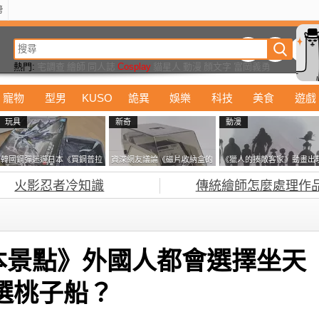
榜
動漫
美食
詭異
娛樂
汽車
電影
遊戲
設計
玩具
潮流
精華
熱門:
宅調查
繪師
同人誌
Cosplay
貓星人
動漫
顏文字
富岡義勇
寵物
型男
KUSO
詭異
娛樂
科技
美食
遊戲
玩具
新奇
動漫
韓國鋼彈迷遊日本《買鋼普拉
資深網友議論《磁片收納盒的
《獵人的揍敵客家》動畫出
塞不進行李箱》網友們集思廣
鎖有什麼用》想偷的話整盒拿
的這個剪影是誰？你是不是
火影忍者冷知識
傳統繪師怎麼處理作
益提供解方了……
走不就好了嗎？
記還有這號人物了
本景點》外國人都會選擇坐天
選桃子船？