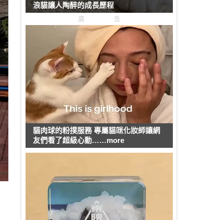
浪貓讓人陶醉的成長歷程
廣告
貓肉球的粉撲服務 專屬貓咪化妝師讓網
友們看了超級心動……more