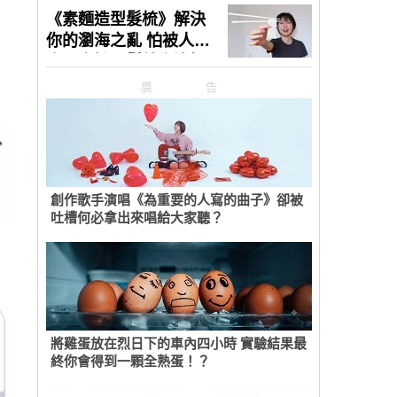
廣告
創作歌手演唱《為重要的人寫的曲子》卻被
吐槽何必拿出來唱給大家聽？
將雞蛋放在烈日下的車內四小時 實驗結果最
終你會得到一顆全熟蛋！？