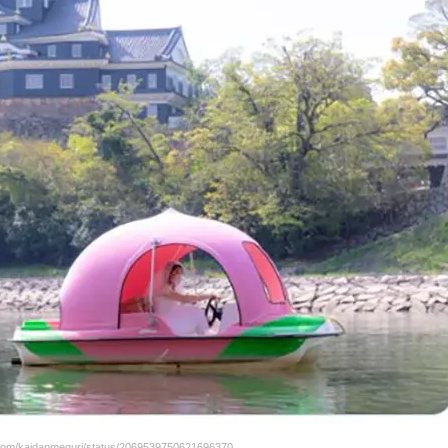
m/kaidanmeguri/status/2069539750621696370