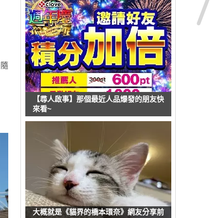
，隨
【尋人啟事】那個最近人品爆發的朋友快
來看~
大概就是《貓界的橋本環奈》網友分享前