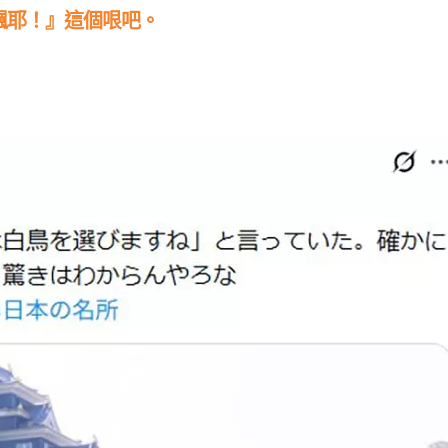
飄耶！』這個哏吧。