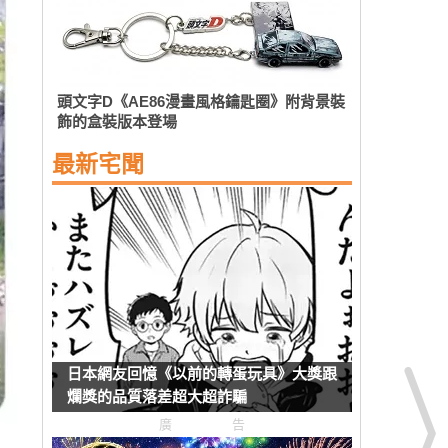
頭文字D《AE86漫畫風格鑰匙圈》附背景裝
飾的盒裝版本登場
最新宅聞
日本網友回憶《以前的轉蛋玩具》大獎跟
爛獎的品質落差超大超詐騙
廣告