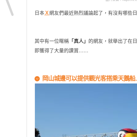
日本
Ｘ
網友們最近熱烈議論起了，有沒有哪些
其中有一位暱稱
「真人」
的網友，就舉出了在
即獲得了大量的讚賞……
岡山城
邊可以提供觀光客搭乘天鵝船