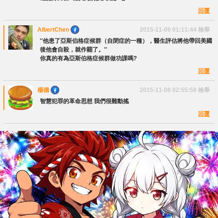
回覆
AlbertChen
2015-11-09 01:11:44
檢舉
''他患了亞斯伯格症候群（自閉症的一種），醫生評估將他帶回美國
後他會自殺，就作罷了。''
你真的有為亞斯伯格症候群做功課嗎?
回覆
楊德
2015-11-08 02:55:58
檢舉
智慧犯罪的革命思想 我們很難動搖
回覆