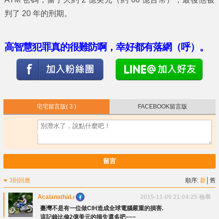
判了 20 年的刑期。
高智慧犯罪真的很難防啊，幸好都有落網（呼）。
宅宅留言版
( 3 )
FACEBOOK留言版
留言
3則回應
順序:
新
│
舊
AcalanathaLee
2015-11-09 21:04:25
檢舉
臺灣不是有一位做CIH造成全球電腦嚴重的損害.
這記錄比偷2億美元的損失還多吧~~~