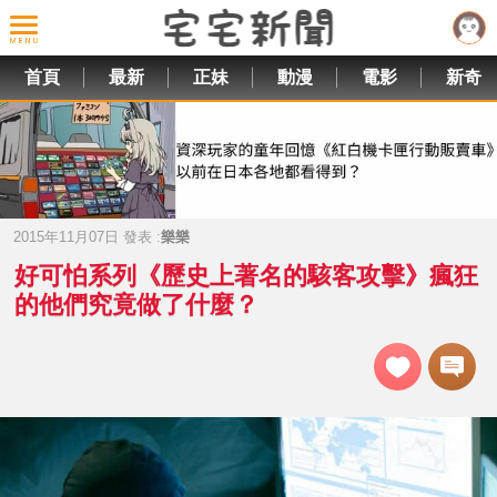
首頁
最新
正妹
動漫
電影
新奇
2015年11月07日 發表 :
樂樂
好可怕系列《歷史上著名的駭客攻擊》瘋狂
的他們究竟做了什麼？