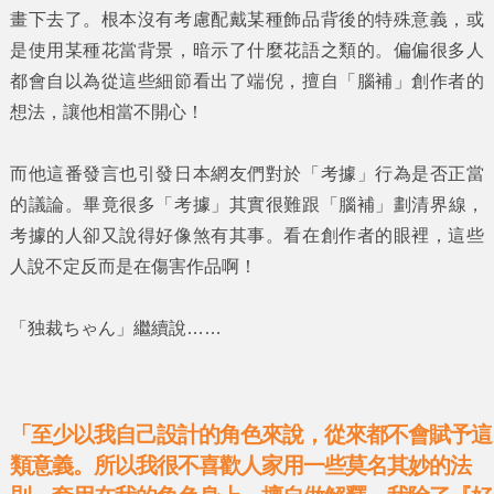
畫下去了。根本沒有考慮配戴某種飾品背後的特殊意義，或
是使用某種花當背景，暗示了什麼花語之類的。偏偏很多人
都會自以為從這些細節看出了端倪，擅自
「腦補」
創作者的
想法，讓他相當不開心！
而他這番發言也引發日本網友們對於
「考據」
行為是否正當
的議論。畢竟很多
「考據」
其實很難跟
「腦補」
劃清界線，
考據的人卻又說得好像煞有其事。看在創作者的眼裡，這些
人說不定反而是在傷害作品啊！
「独裁ちゃん」
繼續說……
「至少以我自己設計的角色來說，從來都不會賦予這
類意義。所以我很不喜歡人家用一些莫名其妙的法