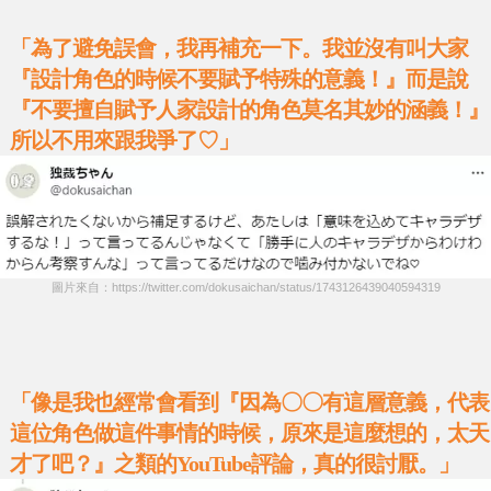
「為了避免誤會，我再補充一下。我並沒有叫大家
『設計角色的時候不要賦予特殊的意義！』而是說
『不要擅自賦予人家設計的角色莫名其妙的涵義！』
所以不用來跟我爭了♡」
圖片來自：https://twitter.com/dokusaichan/status/1743126439040594319
「像是我也經常會看到『因為〇〇有這層意義，代表
這位角色做這件事情的時候，原來是這麼想的，太天
才了吧？』之類的YouTube評論，真的很討厭。」