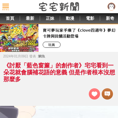
首頁
最新
正妹
動漫
電影
新奇
2024年01月09日 發表 :
鯛魚
《討厭「藍色窗簾」的創作者》宅宅看到一
朵花就會腦補花語的意義 但是作者根本沒想
那麼多