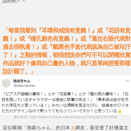
說的吧～～
「每當我看到『耳環和戒指有意義！』或『花語有意
義！』或『瞳孔顏色有意義！』或『遮住右眼代表對
過去很執著！』或『戴黑色手套代表認為自己被玷汙
了！』之類的情報，都很想說你們可不可以閉嘴欣賞
作品就好？像我自己畫的人物，就只是單純想要那樣
設計罷了。」
圖片來自：https://twitter.com/dokusaichan/status/1743111981270479185
這位暱稱
「独裁ちゃん」
的日本
Ｘ
網友，最近發了好幾篇文