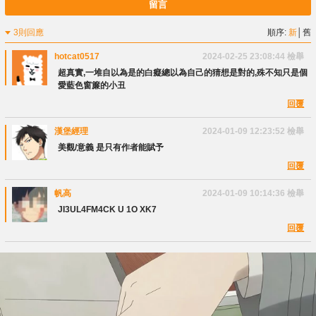
留言
3則回應
順序:
新
│
舊
hotcat0517
2024-02-25 23:08:44
檢舉
超真實,一堆自以為是的白癡總以為自己的猜想是對的,殊不知只是個
愛藍色窗簾的小丑
回覆
漢堡經理
2024-01-09 12:23:52
檢舉
美觀/意義 是只有作者能賦予
回覆
帆高
2024-01-09 10:14:36
檢舉
JI3UL4FM4CK U 1O XK7
回覆