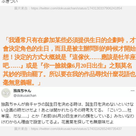
圖片來自：https://twitter.com/dokusaichan/status/1743130337906241854
「我通常只有在參加某些必須提供生日的企劃時，才
會決定角色的生日，而且是被主辦問到的時候才開始
想！決定的方式大概就是『這傢伙……應該是牡羊座
吧……』或是『你一臉就像6月20日出生』之類莫名
其妙的理由罷了。所以要在我的作品尋找什麼花語也
毫無意義喔。」
圖片來自：https://twitter.com/dokusaichan/status/1743116265248735437