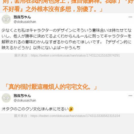
則，套用在我的角色身上，擅自做解釋。我除了『好
不好看』之外根本沒有多想，別傻了。」
圖片來自：https://twitter.com/dokusaichan/status/1743113115162874291
「真的很討厭這種煩人的宅宅文化。」
圖片來自：https://twitter.com/dokusaichan/status/1743113330582315154