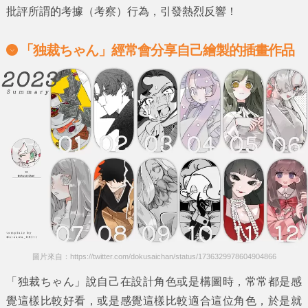
批評所謂的
考據（考察）
行為，引發熱烈反響！
「独裁ちゃん」經常會分享自己繪製的插畫作品
圖片來自：https://twitter.com/dokusaichan/status/1736329978604904866
「独裁ちゃん」
說自己在設計角色或是構圖時，常常都是感
覺這樣比較好看，或是感覺這樣比較適合這位角色，於是就