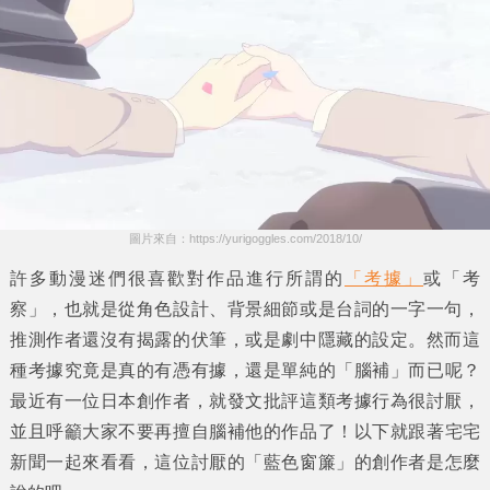
圖片來自：https://yurigoggles.com/2018/10/
許多動漫迷們很喜歡對作品進行所謂的
「考據」
或
「考
察」
，也就是從角色設計、背景細節或是台詞的一字一句，
推測作者還沒有揭露的伏筆，或是劇中隱藏的設定。然而這
種
考據
究竟是真的有憑有據，還是單純的
「腦補」
而已呢？
最近有一位日本創作者，就發文批評這類
考據
行為很討厭，
並且呼籲大家不要再擅自
腦補
他的作品了！以下就跟著
宅宅
新聞
一起來看看，這位討厭的
「藍色窗簾」
的創作者是怎麼