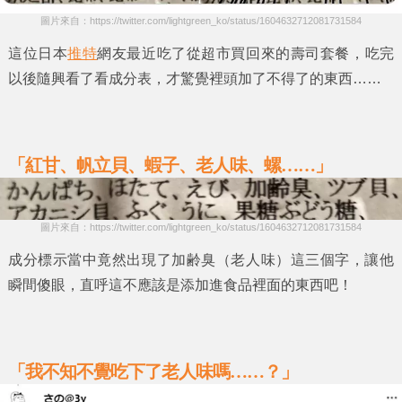
圖片來自：https://twitter.com/lightgreen_ko/status/1604632712081731584
這位日本
推特
網友最近吃了從超市買回來的
壽司
套餐，吃完
以後隨興看了看成分表，才驚覺裡頭加了不得了的東西……
「紅甘、帆立貝、蝦子、老人
味
、螺……」
圖片來自：https://twitter.com/lightgreen_ko/status/1604632712081731584
成分標示當中竟然出現了
加齢臭（老人味）
這三個字，讓他
瞬間傻眼，直呼這不應該是添加進食品裡面的東西吧！
「我不知不覺吃下了老人
味嗎
……？」