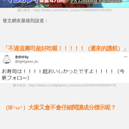
圖片來自：https://twitter.com/moche_/status/703886863917051904
發文網友最後則說道：
「不過這壽司超好吃喔！！！！！（遲來的護航）」
圖片來自：https://twitter.com/lightgreen_ko/status/1604683416850804736
（lll^ω^）大家又會不會仔細閱讀成分標示呢？