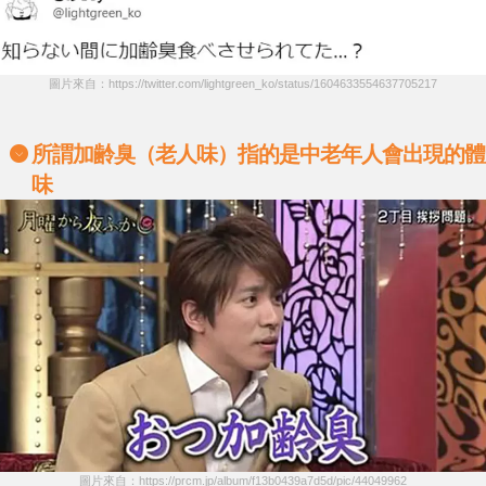
圖片來自：https://twitter.com/lightgreen_ko/status/1604633554637705217
所謂
加齢臭（老人味）指的是中老年人會出現的體
味
圖片來自：https://prcm.jp/album/f13b0439a7d5d/pic/44049962