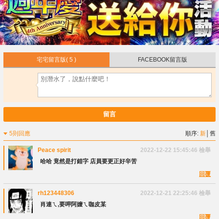
宅宅留言版
( 5 )
FACEBOOK留言版
留言
5則回應
順序:
新
│
舊
Peace spirit
2022-12-22 15:45:46
檢舉
哈哈 竟然是打錯字 店員要更正好辛苦
回覆
rh123448306
2022-12-21 22:25:46
檢舉
肖連ㄟ,要呷阿嬤ㄟ咖皮某
回覆