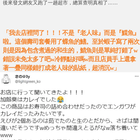
後來發文網友又跑了一趟超市，總算查明真相了……
「我去店裡問了！！！不是『老人味』而是『鰈魚』
啦。這個壽司套餐用了蝶魚的鰭。至於蝦子寫了兩次
則是因為包含煮過的和生的，鯖魚則是單純打錯了w
錯誤未免太多了吧w冷靜點好嗎w而且店員手上還拿
著一疊同樣錯打成老人味的貼紙，超消沉w」