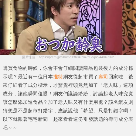
圖片來自：https://prcm.jp/album/f13b0439a7d5d/pic/44049962
購買食物的時候，你會不會仔細閱讀商品包裝後方的
成分標
示
呢？最近有一位日本
推特
網友從超市買了
壽司
回家吃，後
來仔細看了成分標示，才驚覺裡頭竟然加了
「老人味」
這項
成分，讓他瞬間傻眼！網友們議論紛紛，討論起
老人味
究竟
該怎麼添加進食品？加了
老人味
又有什麼用處？該名網友則
猜想是不是超市打錯字，應該說他
「希望」
只是打錯字啊！
以下就跟著
宅宅新聞
一起來看看這份引發話題的
壽司成分表
吧～～