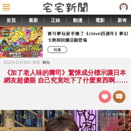
首頁
最新
正妹
動漫
電影
新奇
2022年12月20日 發表 :
鯛魚
《加了老人味的壽司》驚悚成分標示讓日本
網友超傻眼 自己究竟吃下了什麼東西啊……