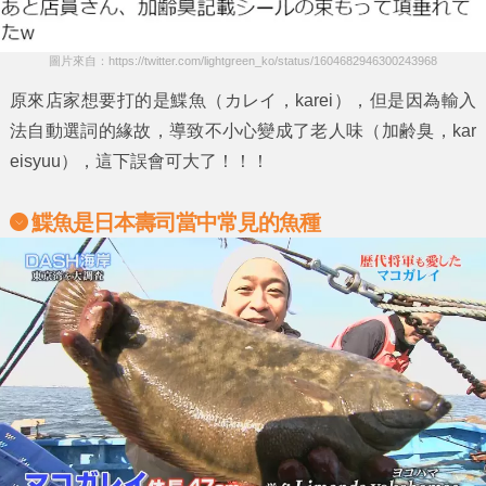
圖片來自：https://twitter.com/lightgreen_ko/status/1604682946300243968
原來店家想要打的是
鰈魚
（カレイ，karei），但是因為輸入
法自動選詞的緣故，導致不小心變成了
老人味
（加齢臭，kar
eisyuu），這下誤會可大了！！！
鰈魚是日本壽司當中常見的魚種