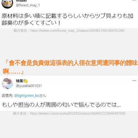
圖片來自：https://twitter.com/forest_may_1/status/1604817591368761345
「會不會是負責做這張表的人很在意周遭同事的體味
啊……」
圖片來自：https://twitter.com/yuzaha001031/status/1604657210646487040