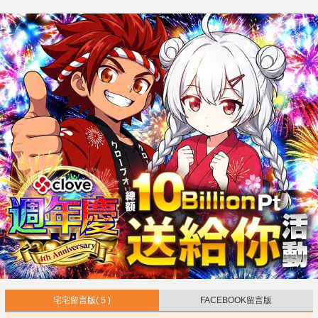
宅宅留言版
( 5 )
FACEBOOK留言版