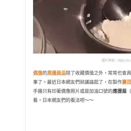
圖片來自：https://x.co
偶像
的
周邊商品
除了收藏價值之外，常常也會
事了。最近日本網友們就議論起了，在製作
壽
手邊只有印著偶像照片或是加油口號的
應援扇
看，日本網友們的看法吧～～
原汁原味的內容在這裡