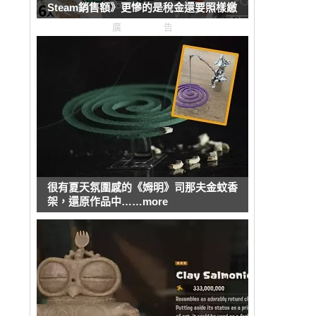
Steam銷售額》更慘的是稅金還要照樣繳
廣告
很有夏天氛圍感的《姆明》司那夫金蚊香
架，還原作品中……more