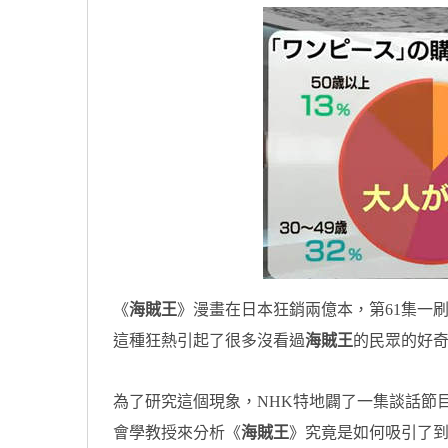
《
海賊王
》漫畫在日本狂銷兩億本，第61集一刷
這種狂熱引起了很多沒看過
海賊王
的民眾的好
為了研究這個現象，NHK特地闢了一集談話節
會學教授來分析《
海賊王
》究竟是如何吸引了