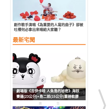
創作歌手演唱《為重要的人寫的曲子》卻被
吐槽何必拿出來唱給大家聽？
最新宅聞
劇場版《吉伊卡哇 人魚島的秘密》海妖
賽蓮(23公分)+島二郎(15公分)重磅軟膠
模型發售
廣告