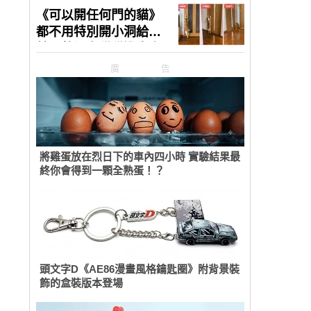
廣告
將雞蛋放在烈日下的車內四小時 實驗結果最
終你會得到一顆全熟蛋！？
頭文字D《AE86漫畫風格鑰匙圈》附背景裝
飾的盒裝版本登場