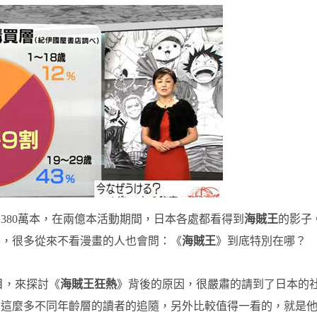
380萬本，在兩億本活動期間，日本各處都看得到
海賊王
的影子
奇，很多從來不看漫畫的人也會問：《
海賊王
》到底特別在哪？
目，來探討《
海賊王狂熱
》背後的原因，很嚴肅的請到了日本的
到這麼多不同年齡層的讀者的追隨，另外比較值得一看的，就是