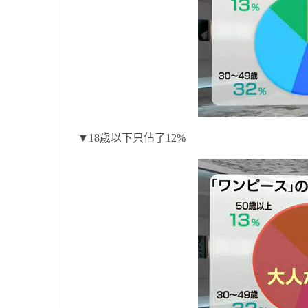
▼18歲以下只佔了12%