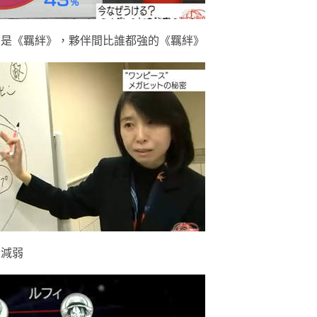
？是《羈絆》，夥伴間比誰都強的《羈絆》
曾減弱