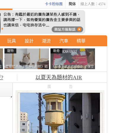
卡卡粉絲團
简体
線上人數：4574
玩具
設計
潮流
汽車
精華
寵物
新奇
拉
當貓咪遇到了《海豹抱枕》結
《日本軍武迷的煩惱》子彈空
廣
果玩了10天後，海豹一整個走
盒在日本超級貴 美國網友直
?
以夏天為題材的AIR
鐘笑翻網友
接一大箱寄給他了
廣告