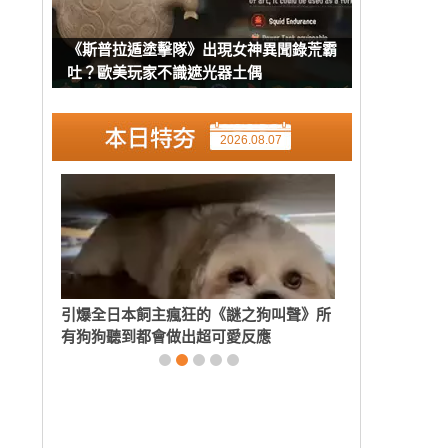
《斯普拉遁塗擊隊》出現女神異聞錄荒霸
吐？歐美玩家不識遮光器土偶
2026.08.07