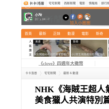
宅宅新聞
西斯新聞
電影
情報局
排行
最新
新奇
正妹
寵物
型男
Kuso
科技
小狄
2011.04.07
加入小圈圈
首頁
最新
正妹
動漫
電影
新奇
人
美食
新奇
氣
讚
網友開箱80年前的美軍野戰口
小2男生用路邊撿的木棍與石
文
糧 罐頭本身保存良好，但裡
頭做成了《石斧》馬麻打開書
《clove》四週年大撒幣
面的味道...
包嚇一跳怎麼會有這種東
西！？
&
卡卡洛普
宅宅新聞
最新
動漫
NHK《海賊王超人氣
美食獵人共演特別