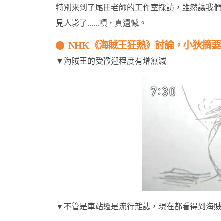
特別來到了尾田老師的工作室採訪，雖然讓我
見人影了......嘖，真遺憾。
NHK《海賊王狂熱》討論，小狄摘要
▼海賊王的受歡迎程度有增無減
▼不管是車站還是流行雜誌，現在都看得到海