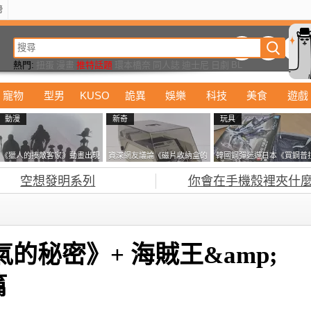
榜
動漫
美食
詭異
娛樂
汽車
電影
遊戲
設計
玩具
潮流
精華
熱門:
扭蛋
漫畫
推特話題
環本橋奈
同人誌
迪士尼
日劇
BL
寵物
型男
KUSO
詭異
娛樂
科技
美食
遊戲
動漫
新奇
玩具
《獵人的揍敵客家》動畫出現
資深網友議論《磁片收納盒的
韓國鋼彈迷遊日本《買鋼普
的這個剪影是誰？你是不是忘
鎖有什麼用》想偷的話整盒拿
塞不進行李箱》網友們集思
空想發明系列
你會在手機殼裡夾什麼
記還有這號人物了
走不就好了嗎？
益提供解方了……
的秘密》+ 海賊王&amp;
篇