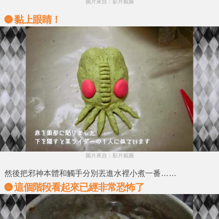
圖片來自：影片截圖
黏上眼睛！
圖片來自：影片截圖
然後把
邪神本體
和
觸手
分別丟進水裡小煮一番……
這個階段看起來已經非常恐怖了