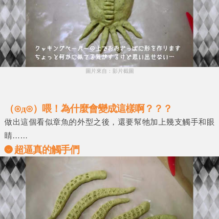
圖片來自：影片截圖
（⊙д⊙）喂！為什麼會變成這樣啊？？？
做出這個看似章魚的外型之後，還要幫牠加上幾支
觸手
和
眼
睛
……
超逼真的觸手們