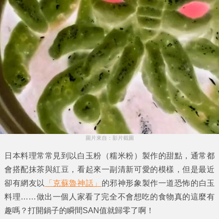
圖片來自：影片截圖
日本料理常常見到以
白玉粉
（糯米粉）製作的甜點，通常都
會搭配抹茶與紅豆，看起來一副清新可愛的模樣，但是最近
卻有網友以
「克蘇魯神話」
的
邪神
形象製作一道恐怖的白玉
料理……做出一個人家看了完全不會想吃的食物真的這麼有
趣嗎？打開鍋子的瞬間SAN值就歸零了啊！