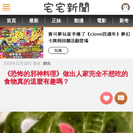
首頁
最新
正妹
動漫
電影
新奇
2015年12月10日 發表 :
鯛魚
《恐怖的邪神料理》做出人家完全不想吃的
食物真的這麼有趣嗎？