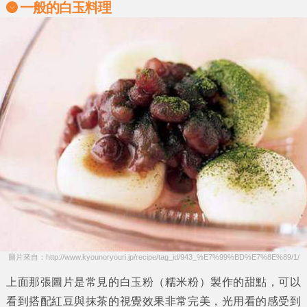
一般的白玉料理
圖片來自：http://www.kyounoryouri.jp/recipe/tag_id/943_%E7%99%BD%E7%8E%89/1/
上面那張圖片是常見的
白玉粉
（糯米粉）製作的甜點，可以
看到搭配紅豆與抹茶的視覺效果非常完美，光用看的感受到