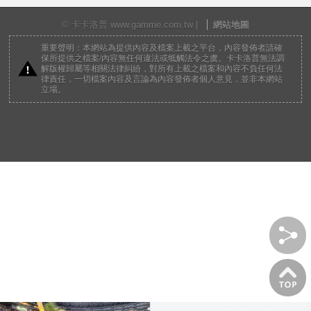
© 卡卡洛普 www.gamme.com.tw |
網站地圖
重要聲明：本網站為提供內容及檔案上載之平台，內容發佈者請確
保所提供之檔案/內容無任何違法或牴觸法令之虞。卡卡洛普無法調
解版權歸屬等相關法律糾紛，對所有上載之檔案和內容不負任何法
律責任，一切檔案內容及言論為內容發佈者個人意見，並非本網站
立場。