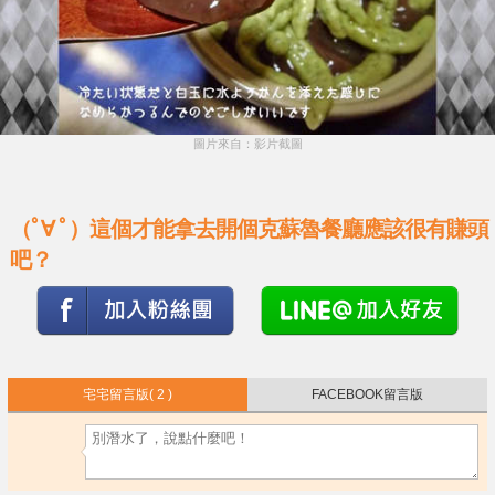
圖片來自：影片截圖
（ﾟ∀ ﾟ）這個才能拿去開個克蘇魯餐廳應該很有賺頭
吧？
宅宅留言版
( 2 )
FACEBOOK留言版