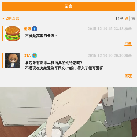
留言
2則回應
順序:
新
│
舊
楊德
2015-12-10 15:23:48
檢舉
不就是萬聖節餐嗎>
回覆
DTA
2015-12-10 10:20:30
檢舉
看起來有點厚....裡面真的煮得熟嗎?
不過現在克總還滿平民化(?)的，看久了很可愛呀
回覆