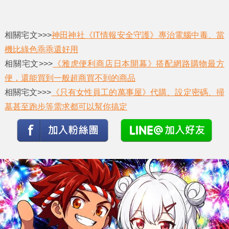
相關宅文>>>
神田神社《IT情報安全守護》專治電腦中毒、當
機比綠色乖乖還好用
相關宅文>>>
《雅虎便利商店日本開幕》搭配網路購物最方
便，還能買到一般超商買不到的商品
相關宅文>>>
《只有女性員工的萬事屋》代購、設定密碼、掃
墓甚至跑步等需求都可以幫你搞定