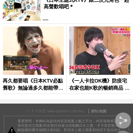
© 卡卡洛普 www.gamme.com.tw |
網站地圖
重要聲明：本網站為提供內容及檔案上載之平台，內容發佈者請確
保所提供之檔案/內容無任何違法或牴觸法令之虞。卡卡洛普無法調
解版權歸屬等相關法律糾紛，對所有上載之檔案和內容不負任何法