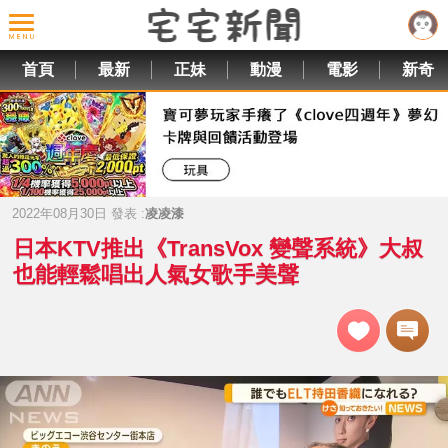
首頁
最新
正妹
動漫
電影
新奇
2022年08月30日 發表 :
凌凌漆
日本KTV推出《TransVox 變聲系統》大叔
也能輕鬆唱出人氣女歌手美聲