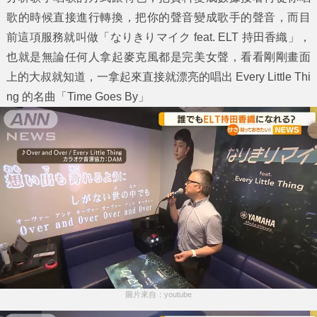
歌的時候直接進行轉換，把你的聲音變成歌手的聲音，而目
前這項服務就叫做「なりきりマイク feat. ELT 持田香織」，
也就是無論任何人拿起麥克風都是完美女聲，看看剛剛畫面
上的大叔就知道，一拿起來直接就漂亮的唱出 Every Little Thi
ng 的名曲「Time Goes By」
圖片來自：youtube