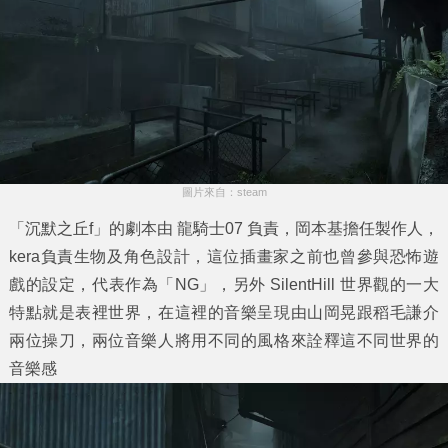
圖片來自：steam
「沉默之丘f」的劇本由 龍騎士07 負責，岡本基擔任製作人，
kera負責生物及角色設計，這位插畫家之前也曾參與恐怖遊
戲的設定，代表作為「NG」，另外 SilentHill 世界觀的一大
特點就是表裡世界，在這裡的音樂呈現由山岡晃跟稻毛謙介
兩位操刀，兩位音樂人將用不同的風格來詮釋這不同世界的
音樂感