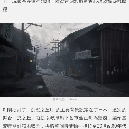
下，玩家將在這裡體驗一種復古昭和版的透心涼恐怖遊戲歷
程
圖片來自：steam
剛剛提到了「沉默之丘f」的主要背景設定在了日本，這次的
舞台「戎之丘」就是以岐阜縣下呂市金山町為靈感，製作團
隊特別到該地取景，再將整個時間軸往後拉至20世紀60年代