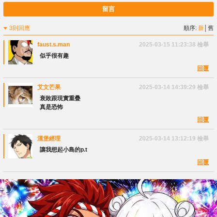
留言
3則回應
順序:
新
│
舊
faust.s.man
2025-03-15 11:23:38
檢舉
似乎很有趣
回覆
艾文芒果
2025-03-14 14:39:29
檢舉
衰敗跟現實重疊
真是恐怖
回覆
漢堡經理
2025-03-14 13:12:19
檢舉
讓我想起小島的p.t
回覆