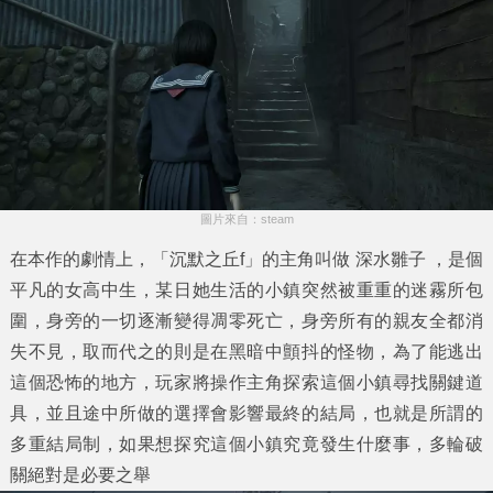
圖片來自：steam
在本作的劇情上，「沉默之丘f」的主角叫做 深水雛子 ，是個
平凡的女高中生，某日她生活的小鎮突然被重重的迷霧所包
圍，身旁的一切逐漸變得凋零死亡，身旁所有的親友全都消
失不見，取而代之的則是在黑暗中顫抖的怪物，為了能逃出
這個恐怖的地方，玩家將操作主角探索這個小鎮尋找關鍵道
具，並且途中所做的選擇會影響最終的結局，也就是所謂的
多重結局制，如果想探究這個小鎮究竟發生什麼事，多輪破
關絕對是必要之舉