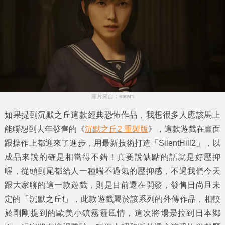
圖片來自：steam
如果提到沉默之丘這款經典恐怖作品，我想很多人應該馬上
能聯想到去年發售的《
沉默之丘2 重製版
》，這款遊戲在畫面
跟操作上都迎來了進步，用最新技術打造「SilentHill2」，以
成品來說的確是相當得不錯！真要說缺點的話就是好壓抑
喔，從頭到尾都給人一種喘不過氣的壓抑感，不過我們今天
跟大家聊的這一款遊戲，則是目前還在開發，發售日尚且未
定的「
沉默之丘f
」，此款遊戲屬於該系列的外傳作品，相較
於剛剛提到的歐美小鎮霧霾風情，這次將場景拉到日本鄉