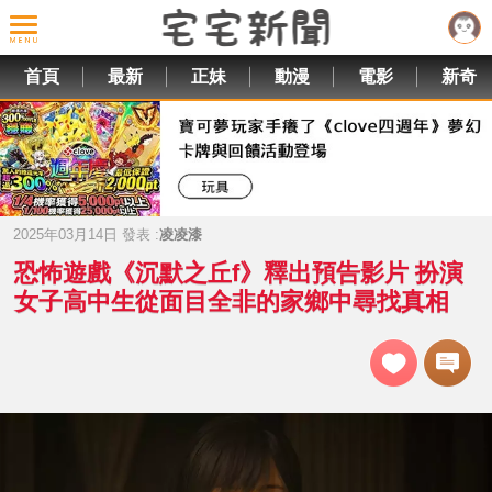
首頁
最新
正妹
動漫
電影
新奇
2025年03月14日 發表 :
凌凌漆
恐怖遊戲《沉默之丘f》釋出預告影片 扮演
女子高中生從面目全非的家鄉中尋找真相