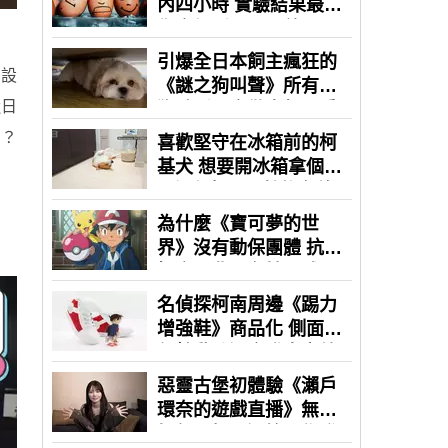
的設
近日
！？