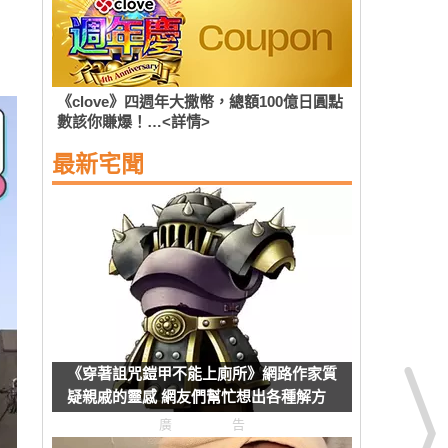
《clove》四週年大撒幣，總額100億日圓點
數該你賺爆！…<詳情>
最新宅聞
《穿著詛咒鎧甲不能上廁所》網路作家質
疑親戚的靈感 網友們幫忙想出各種解方
了
廣告