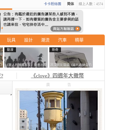
卡卡粉絲團
简体
線上人數：4574
玩具
設計
潮流
汽車
精華
動漫
新奇
口
《獵人的揍敵客家》動畫出現
資深網友議論《磁片收納盒的
的這個剪影是誰？你是不是忘
鎖有什麼用》想偷的話整盒拿
?
《clove》四週年大撒幣
記還有這號人物了
走不就好了嗎？
廣告