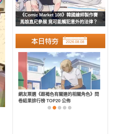
《Comic Market 108》韓國繪師製作賽
馬娘直尺參展 竟可能觸犯意外的法律？
2026.08.08