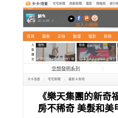
宅宅新聞
西斯新聞
電影
情報局
排行
最新
新奇
正妹
寵物
型男
Kuso
科技
鯛魚
2026.05.16
加入小圈圈
首頁
最新
正妹
動漫
電影
新奇
人
寵物
新奇
氣
讚
當貓咪遇到了《海豹抱枕》結
《日本軍武迷的煩惱》子彈空
文
果玩了10天後，海豹一整個走
盒在日本超級貴 美國網友直
空想發明系列
鐘笑翻網友
接一大箱寄給他了
&
卡卡洛普
宅宅新聞
最新
新奇
《樂天集團的新奇
房不稀奇 美髮和美