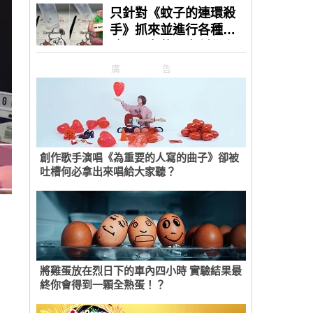
廣告
創作歌手演唱《為重要的人寫的曲子》卻被
吐槽何必拿出來唱給大家聽？
將雞蛋放在烈日下的車內四小時 實驗結果最
終你會得到一顆全熟蛋！？