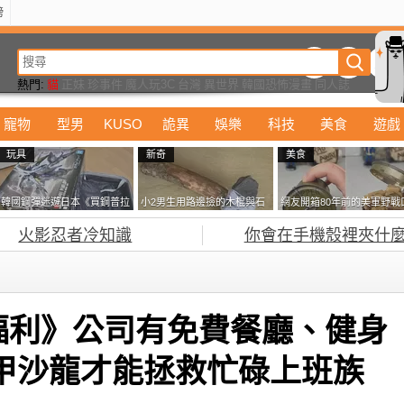
榜
動漫
美食
詭異
娛樂
汽車
電影
遊戲
設計
玩具
潮流
精華
熱門:
貓
正妹
珍事件
魔人玩3C
台灣
異世界
韓國恐怖漫畫
同人誌
寵物
型男
KUSO
詭異
娛樂
科技
美食
遊戲
玩具
新奇
美食
韓國鋼彈迷遊日本《買鋼普拉
小2男生用路邊撿的木棍與石
網友開箱80年前的美軍野戰
塞不進行李箱》網友們集思廣
頭做成了《石斧》馬麻打開書
糧 罐頭本身保存良好，但裡
火影忍者冷知識
你會在手機殼裡夾什麼
益提供解方了……
包嚇一跳怎麼會有這種東
面的味道...
西！？
福利》公司有免費餐廳、健身
甲沙龍才能拯救忙碌上班族