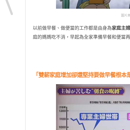
圖片來自：
以前做早餐、做便當的工作都是由身為
家庭主
庭的媽媽吃不消，早起為全家準備早餐和便當
「雙薪家庭增加卻還堅持要做早餐根本