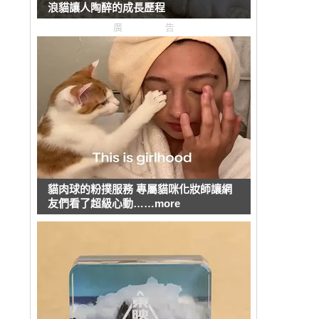
浪貓讓人陶醉的成長歷程
廣告
貓肉球的粉撲服務 專屬貓咪化妝師讓網
友們看了超級心動……more