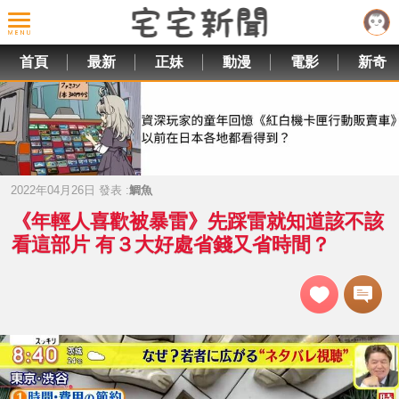
首頁
最新
正妹
動漫
電影
新奇
2022年04月26日 發表 :
鯛魚
《年輕人喜歡被暴雷》先踩雷就知道該不該
看這部片 有３大好處省錢又省時間？